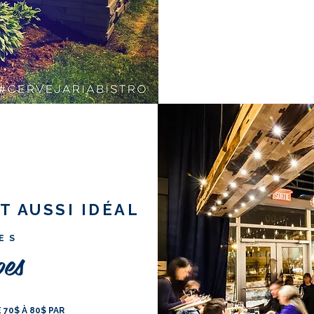
T AUSSI IDÉAL
ES
es
Handcrafted
BURGERS
70$ À 80$ PAR