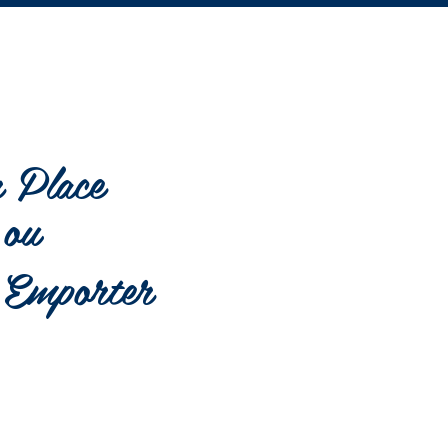
 Place
ou
 Emporter